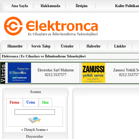
Ana Sayfa
Hakkımızda
İletişim
Kalite Politika
Hizmetler
Servis Talep
Ürünler
Haberler
Linkler
Elektronca | Ev Cihazları ve İklimlendirme Teknolojileri
Electrolux Sarf Malzeme
Zanussi Yetkili S
0212.5537577
0212.553757
Arama
Firma
Ürün
Ilan
» Detayli Arama »
Duyurular