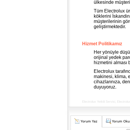
ülkesinde müşteri
Tüm Electrolux ür
köklerini İskandi
müşterilerinin gör
geliştirmektedir.
Hizmet Politikamız
Her yönüyle düşün
orijinal yedek par
hizmetini alması 
Electrolux tarafı
makinesi, klima, el
cihazlarınıza, de
duyuyoruz.
Electrolux Yetkili Servisi, Electr