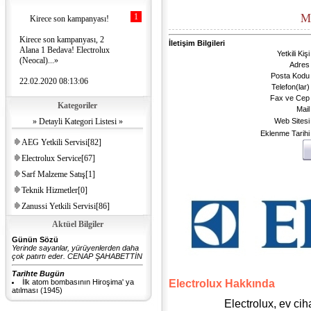
Me
1
Kirece son kampanyası!
Kirece son kampanyası, 2
İletişim Bilgileri
Alana 1 Bedava! Electrolux
Yetkili Kişi
(Neocal)...»
Adres
Posta Kodu
22.02.2020 08:13:06
Telefon(lar)
Fax ve Cep
Kategoriler
Kirece son kampanyası!
Mail
» Detayli Kategori Listesi »
Web Sitesi
Kirece son kampanyası, 2
Eklenme Tarihi
Alana 1 Bedava! Electrolux
AEG Yetkili Servisi[82]
(Neocal)...»
Electrolux Service[67]
22.02.2020 08:13:06
Sarf Malzeme Satış[1]
Teknik Hizmetler[0]
Zanussi Yetkili Servisi[86]
Aktüel Bilgiler
Günün Sözü
Yerinde sayanlar, yürüyenlerden daha
çok patırtı eder. CENAP ŞAHABETTİN
Tarihte Bugün
İlk atom bombasının Hiroşima' ya
Electrolux Hakkında
atılması (1945)
Electrolux, ev ci